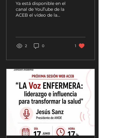
disponible en nuestro
Ya está disponible en el
canal de YouTube
canal de YouTube de la
ACEB el vídeo de la
sesión web: “La Voz
Enfermera: liderazgo e
influencia para
transformar la salud” a
cargo del Dr. Jesús
2
0
1
Sanz. Presidente de
ANDE-