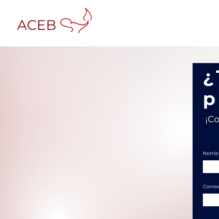
ACEB
¿
p
¡Co
Nomb
Correo