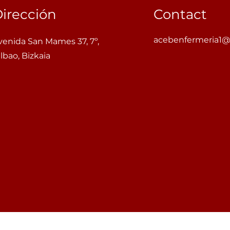
irección
Contact
acebenfermeria1
venida San Mames 37, 7º,
ilbao, Bizkaia